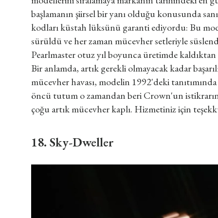
modellerini sıralamaya markanın tarihindeki en gü
başlamanın şiirsel bir yanı olduğu konusunda sanı
kodları küstah lüksünü garanti ediyordu: Bu model
sürüldü ve her zaman mücevher setleriyle süslend
Pearlmaster otuz yıl boyunca üretimde kaldıktan 
Bir anlamda, artık gerekli olmayacak kadar başarıl
mücevher havası, modelin 1992'deki tanıtımında Ro
öncü tutum o zamandan beri Crown'un istikrarına 
çoğu artık mücevher kaplı. Hizmetiniz için teşekk
18. Sky-Dweller