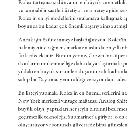
Rolex tartışmasız dünyanın en büyük ve en etkili 
ve tanınabilir saatleri üretiyor ve o nereye giders
Rolex'in en iyi modellerini sıralamaya kalkışmak ap
boyunca bu kadar çok önemli başarıya imza atmışke
Ancak işin özüne inmeye başladığınızda, Rolex'in 
hakimiyetine rağmen, markanın aslında on yıllar b
fark edeceksiniz. Bunun yerine, Crown bir süper 
ikonlarını mükemmelliğe daha da yaklaştırmak için
yıldaki en büyük sürümleri düşünün: alt kadranlar
sahip bir Daytona; yerini aldığı versiyondan sade
Bu listeyi yapmak, Rolex'in en önemli serilerini 
New York merkezli vintage mağazası Analog:Shift
büyük olayı, yaptıkları her şeyin birbirini besleme
geçirmezlik teknolojisi Submariner'a giriyor, o da
oluşturuyor ve sonunda güvertede biraz güneşlenm