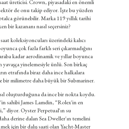
saat üreticisi. Crown, piyasadaki en önemli
e sektör de onu takip ediyor. İşte bu yüzden
talca görünebilir. Marka 119 yıllık tarihi
n bir kazananı nasıl seçersiniz?
saat koleksiyoncuları üzerindeki kalıcı
oyunca çok fazla farklı seri çıkarmadığını
araba kadar aerodinamik ve yıllar boyunca
 yavaşça yinelemesiyle ünlü. Son birkaç
ın etrafında biraz daha ince halkalara
ce bir milimetre daha büyük bir Submariner.
nasıl oluşturduğuna da ince bir nokta koydu.
'in sahibi James Lamdin, “Rolex'in en
si,” diyor. Oyster Perpetual'ın su
 daha derine dalan Sea Dweller'ın temelini
ek için bir dalış saati olan Yacht-Master