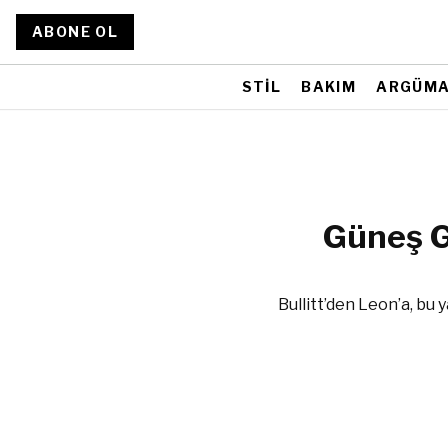
ABONE OL
STİL
BAKIM
ARGÜM
Güneş G
Bullitt’den Leon’a, bu 