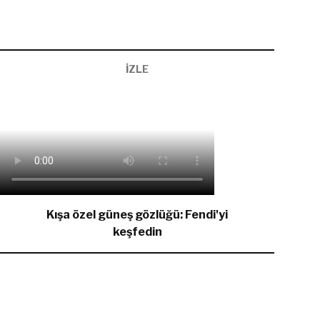
İZLE
Kışa özel güneş gözlüğü: Fendi'yi
keşfedin