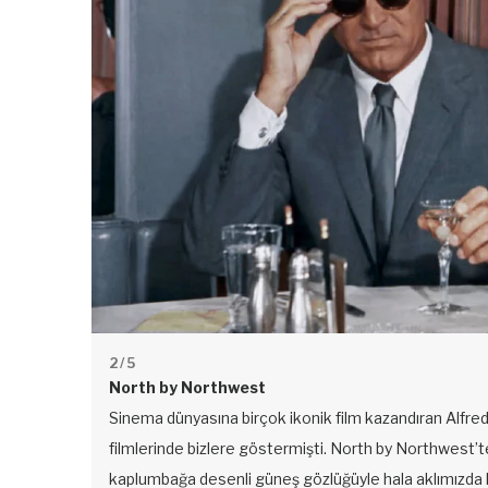
2
/ 5
North by Northwest
Sinema dünyasına birçok ikonik film kazandıran Alfred H
filmlerinde bizlere göstermişti. North by Northwest’te b
kaplumbağa desenli güneş gözlüğüyle hala aklımızda k