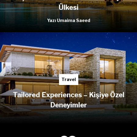
Ülkesi
Yazı Umaima Saeed
Travel
Tailored Experiences – Kişiye Özel
Deneyimler