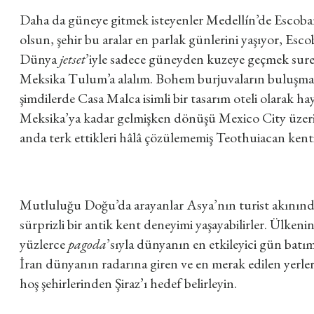
Daha da güneye gitmek isteyenler Medellín’de Escobar’ın 
olsun, şehir bu aralar en parlak günlerini yaşıyor, Esco
Dünya
jetset
’iyle sadece güneyden kuzeye geçmek suret
Meksika Tulum’a alalım. Bohem burjuvaların buluşm
şimdilerde Casa Malca isimli bir tasarım oteli olarak hay
Meksika’ya kadar gelmişken dönüşü Mexico City üzeri
anda terk ettikleri hâlâ çözülememiş Teothuiacan kenti
Mutluluğu Doğu’da arayanlar Asya’nın turist akınınd
sürprizli bir antik kent deneyimi yaşayabilirler. Ülke
yüzlerce
pagoda
’sıyla dünyanın en etkileyici gün batıml
İran dünyanın radarına giren ve en merak edilen yerler
hoş şehirlerinden Şiraz’ı hedef belirleyin.