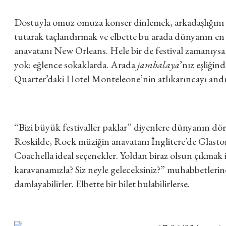
Dostuyla omuz omuza konser dinlemek, arkadaşlığını t
tutarak taçlandırmak ve elbette bu arada dünyanın en 
anavatanı New Orleans. Hele bir de festival zamanıysa
yok: eğlence sokaklarda. Arada
jambalaya
’nız eşliği
Quarter’daki Hotel Monteleone’nin atlıkarıncayı and
“Bizi büyük festivaller paklar” diyenlere dünyanın dö
Roskilde, Rock müziğin anavatanı İnglitere’de Glaston
Coachella ideal seçenekler. Yoldan biraz olsun çıkmak 
karavanamızla? Siz neyle geleceksiniz?” muhabbetlerine
damlayabilirler. Elbette bir bilet bulabilirlerse.