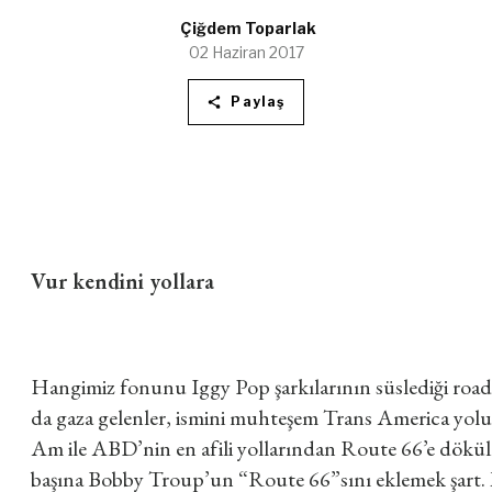
Çiğdem Toparlak
02 Haziran 2017
Paylaş
Vur kendini yollara
Hangimiz fonunu Iggy Pop şarkılarının süslediği roa
da gaza gelenler, ismini muhteşem Trans America yol
Am ile ABD’nin en afili yollarından Route 66’e dökülme
başına Bobby Troup’un “Route 66”sını eklemek şart. M