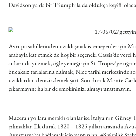
Davidson ya da bir Triumph’la da oldukça keyifli olacağ
Avrupa sahillerinden uzaklaşmak istemeyenler için Ma
arabayla kat etmek de hoş bir seçenek. Cassis’de yerel h
sularında yüzmek, öğle yemeği için St. Tropez’ye uğra
bucaksız tarlalarına dalmak, Nice tarihi merkezinde so
uzaklardan denizi izlemek şart. Son durak Monte Carlo’
çıkarmayın; ha bir de smokininizi almayı unutmayın.
Maceralı yollara meraklı olanlar ise İtalya’nın Güney 
çıkmalılar. İlk durak 1820 – 1825 yılları arasında A
Avusturya’ya bağlamak için yaptırılan, 48 virajlık Stel