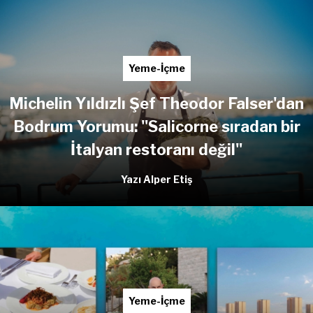
Yeme-İçme
Michelin Yıldızlı Şef Theodor Falser'dan
Bodrum Yorumu: "Salicorne sıradan bir
İtalyan restoranı değil"
Yazı Alper Etiş
Yeme-İçme