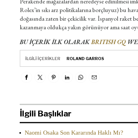
Perakende mağazalardan neredeyse edinilmesi imk
Rolex’in sıkı arz politikalarına borçluyuz) bu hav
doğasında zaten bir çekicilik var. İspanyol rake
kazanmaya oldukça yakın görünüyor ama saat oy
BU İÇERİK İLK OLARAK
BRITISH GQ
WEB
İLGİLİ İÇERİKLER
ROLAND GARROS
İlgili Başlıklar
Naomi Osaka Son Kararında Haklı Mı?