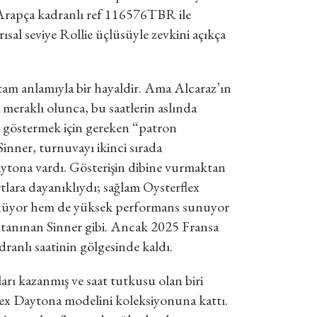
i Arapça kadranlı ref 116576TBR ile
sal seviye Rollie üçlüsüyle zevkini açıkça
tam anlamıyla bir hayaldir. Ama Alcaraz’ın
 meraklı olunca, bu saatlerin aslında
u göstermek için gereken “patron
inner, turnuvayı ikinci sırada
ytona vardı. Gösterişin dibine vurmaktan
tlara dayanıklıydı; sağlam Oysterflex
örünüyor hem de yüksek performans sunuyor
a tanınan Sinner gibi. Ancak 2025 Fransa
ranlı saatinin gölgesinde kaldı.
ları kazanmış ve saat tutkusu olan biri
olex Daytona modelini koleksiyonuna kattı.