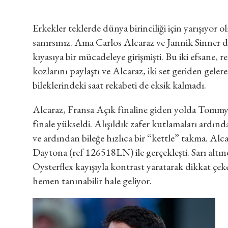
Erkekler teklerde dünya birinciliği için yarışıyor 
sanırsınız. Ama Carlos Alcaraz ve Jannik Sinner d
kıyasıya bir mücadeleye girişmişti. Bu iki efsane, r
kozlarını paylaştı ve Alcaraz, iki set geriden ge
bileklerindeki saat rekabeti de eksik kalmadı.
Alcaraz, Fransa Açık finaline giden yolda Tommy
finale yükseldi. Alışıldık zafer kutlamaları ardın
ve ardından bileğe hızlıca bir “kettle” takma. A
Daytona (ref 126518LN) ile gerçekleşti. Sarı altın
Oysterflex kayışıyla kontrast yaratarak dikkat çe
hemen tanınabilir hale geliyor.