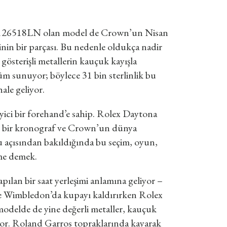
ası 126518LN olan model de Crown’un Nisan
erinin bir parçası. Bu nedenle oldukça nadir
gösterişli metallerin kauçuk kayışla
nüm sunuyor; böylece 31 bin sterlinlik bu
ale geliyor.
eyici bir forehand’e sahip. Rolex Daytona
ren bir kronograf ve Crown’un dünya
mu açısından bakıldığında bu seçim, oyun,
şme demek.
ılan bir saat yerleşimi anlamına geliyor –
e Wimbledon’da kupayı kaldırırken Rolex
odelde de yine değerli metaller, kauçuk
ıyor. Roland Garros topraklarında kayarak