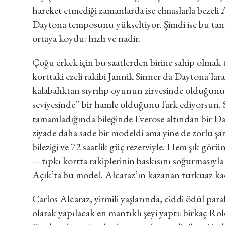
hareket etmediği zamanlarda ise elmaslarla bezel
Daytona temposunu yükseltiyor. Şimdi ise bu tanrı
ortaya koydu: hızlı ve nadir.
Çoğu erkek için bu saatlerden birine sahip olmak 
korttaki ezeli rakibi Jannik Sinner da Daytona’lara
kalabalıktan sıyrılıp oyunun zirvesinde olduğun
seviyesinde” bir hamle olduğunu fark ediyorsun. S
tamamladığında bileğinde Everose altından bir Da
ziyade daha sade bir modeldi ama yine de zorlu şar
bileziği ve 72 saatlik güç rezerviyle. Hem şık g
—tıpkı kortta rakiplerinin baskısını soğurmasıyl
Açık’ta bu model, Alcaraz’ın kazanan turkuaz kad
Carlos Alcaraz, yirmili yaşlarında, ciddi ödül para
olarak yapılacak en mantıklı şeyi yaptı: birkaç R