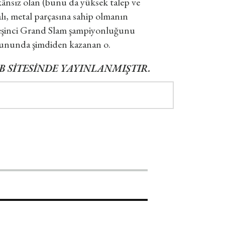
ânsız olan (bunu da yüksek talep ve
alı, metal parçasına sahip olmanın
t beşinci Grand Slam şampiyonluğunu
ununda şimdiden kazanan o.
 SİTESİNDE YAYINLANMIŞTIR.