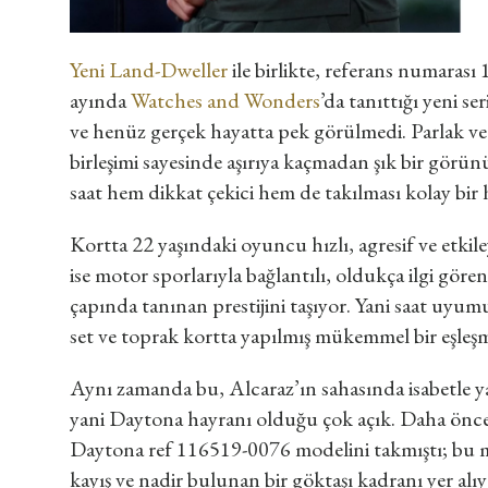
Yeni Land-Dweller
ile birlikte, referans numar
ayında
Watches and Wonders
’da tanıttığı yeni s
ve henüz gerçek hayatta pek görülmedi. Parlak ve 
birleşimi sayesinde aşırıya kaçmadan şık bir görü
saat hem dikkat çekici hem de takılması kolay bir h
Kortta 22 yaşındaki oyuncu hızlı, agresif ve etkil
ise motor sporlarıyla bağlantılı, oldukça ilgi gö
çapında tanınan prestijini taşıyor. Yani saat uyu
set ve toprak kortta yapılmış mükemmel bir eşle
Aynı zamanda bu, Alcaraz’ın sahasında isabetle yap
yani Daytona hayranı olduğu çok açık. Daha önc
Daytona ref 116519-0076 modelini takmıştı; bu m
kayış ve nadir bulunan bir göktaşı kadranı yer al