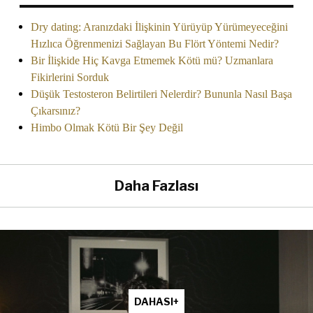
Dry dating: Aranızdaki İlişkinin Yürüyüp Yürümeyeceğini
Hızlıca Öğrenmenizi Sağlayan Bu Flört Yöntemi Nedir?
Bir İlişkide Hiç Kavga Etmemek Kötü mü? Uzmanlara
Fikirlerini Sorduk
Düşük Testosteron Belirtileri Nelerdir? Bununla Nasıl Başa
Çıkarsınız?
Himbo Olmak Kötü Bir Şey Değil
Daha Fazlası
DAHASI+