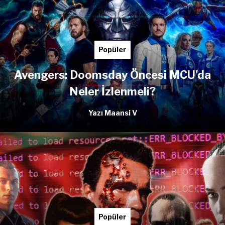
Popüler
Avengers: Doomsday Öncesi MCU'da
Neler İzlenmeli?
Yazı Maansi V
Popüler