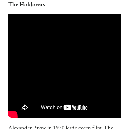
The Holdovers
Alexander Payne'in 1970'lerde geçen filmi The