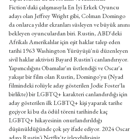
Fiction'daki çalışmasıyla En İyi Erkek Oyuncu
adayı olan Jeffrey Wright gibi, Colman Domingo
da onlarca yıldır ekranları süsleyen ve büyük anını
bekleyen oyunculardan biri. Rustin, ABD'deki
Afrikalı Amerikalılar için eşit haklar talep eden
tarihi 1963 Washington Yürüyüşü'nü düzenleyen
sivil haklar aktivisti Bayard Rustin'i canlandırıyor.
Yapımcılığını Obamalar'ın üstlendiği ve Oscar'a
yakışır bir film olan Rustin, Domingo'yu (Nyad
filmindeki rolüyle aday gösterilen Jodie Foster'la
birlikte) bir LGBTQ+ karakteri canlandırdığı için
aday gösterilen ilk LGBTQ+ kişi yaparak tarihe
geçiyor ki bu da ödül töreni tarihinde kaç
LGBTQ+ hikayesinin onurlandırıldığı
düşünüldüğünde çok şey ifade ediyor. 2024 Oscar
adayı Rustin'i Netflix'te izleyebilirsiniz.