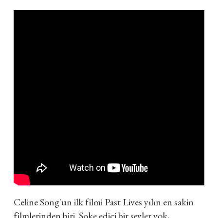
Celine Song'un ilk filmi Past Lives yılın en sakin
filmlerinden biri. Şoke edici bir şeyler yok,