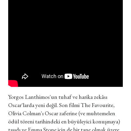
Yorgos Lanthimos'un tuhaf ve harika zekâsı
Oscar'larda yeni değil. Son filmi The Favourite,
Olivia Colman'ı Oscar zaferine (ve muhtemelen
ödül töreni tarihindeki en büyüleyici konuşmaya)
taşıdı ve Emma Stone için de bir tane olmak üzere