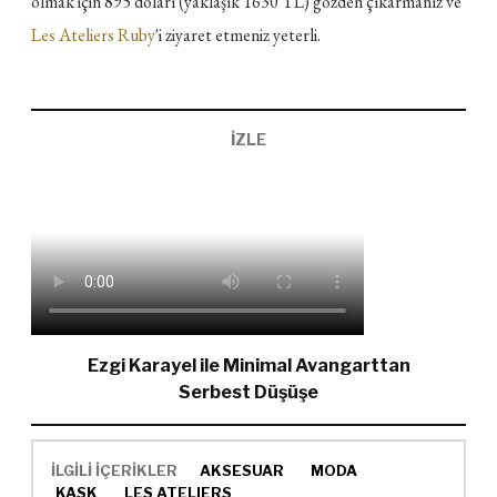
olmak için 895 doları (yaklaşık 1630 TL) gözden çıkarmanız ve
Les Ateliers Ruby
'i ziyaret etmeniz yeterli.
İZLE
Ezgi Karayel ile Minimal Avangarttan
Serbest Düşüşe
İLGİLİ İÇERİKLER
AKSESUAR
MODA
KASK
LES ATELIERS