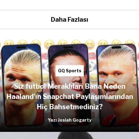
Daha Fazlası
GQ Sports
Siz futbol Meraklıları Bana Neden
Haaland'ın Snapchat Paylaşımlarından
Hiç Bahsetmediniz?
Yazı Josiah Gogarty