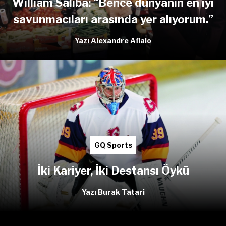
William Saliba: “Bence dünyanın en iyi
savunmacıları arasında yer alıyorum.”
Yazı Alexandre Aflalo
GQ Sports
İki Kariyer, İki Destansı Öykü
Yazı Burak Tatari