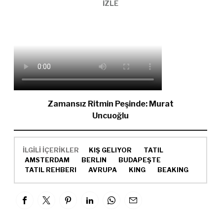
İZLE
Zamansız Ritmin Peşinde: Murat
Uncuoğlu
İLGİLİ İÇERİKLER
KIŞ GELIYOR
TATIL
AMSTERDAM
BERLIN
BUDAPEŞTE
TATIL REHBERI
AVRUPA
KING
BEAKING