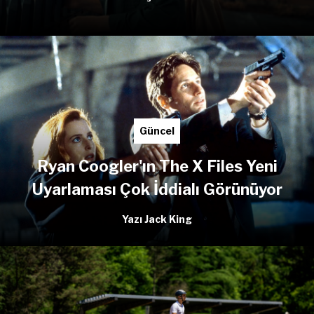
Güncel
Ryan Coogler'ın The X Files Yeni
Uyarlaması Çok İddialı Görünüyor
Yazı Jack King