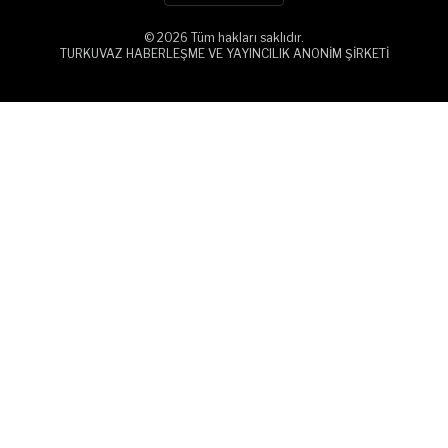
© 2026 Tüm hakları saklıdır.
TURKUVAZ HABERLEŞME VE YAYINCILIK ANONİM ŞİRKETİ