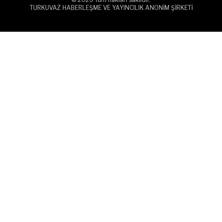
TURKUVAZ HABERLEŞME VE YAYINCILIK ANONİM ŞİRKETİ