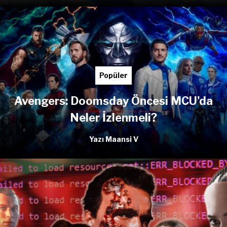
Popüler
Avengers: Doomsday Öncesi MCU'da
Neler İzlenmeli?
Yazı Maansi V