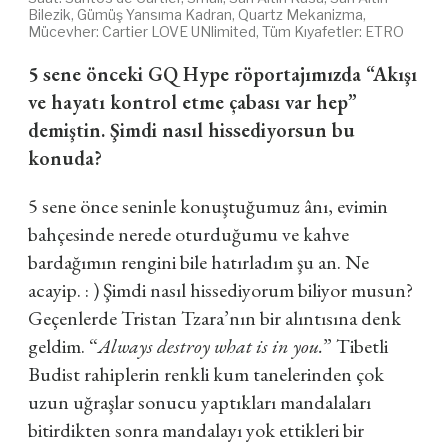
Bilezik, Gümüş Yansıma Kadran, Quartz Mekanizma,
Mücevher: Cartier LOVE UNlimited, Tüm Kıyafetler: ETRO
5 sene önceki GQ Hype röportajımızda “Akışı
ve hayatı kontrol etme çabası var hep”
demiştin. Şimdi nasıl hissediyorsun bu
konuda?
5 sene önce seninle konuştuğumuz ânı, evimin
bahçesinde nerede oturduğumu ve kahve
bardağımın rengini bile hatırladım şu an. Ne
acayip. : ) Şimdi nasıl hissediyorum biliyor musun?
Geçenlerde Tristan Tzara’nın bir alıntısına denk
geldim. “
Always destroy what is in you.
” Tibetli
Budist rahiplerin renkli kum tanelerinden çok
uzun uğraşlar sonucu yaptıkları mandalaları
bitirdikten sonra mandalayı yok ettikleri bir