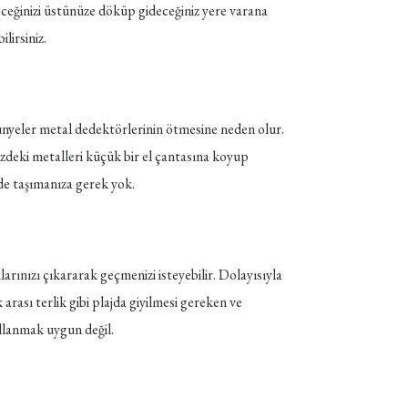
çeceğinizi üstünüze döküp gideceğiniz yere varana
lirsiniz.
ünyeler metal dedektörlerinin ötmesine neden olur.
eki metalleri küçük bir el çantasına koyup
de taşımanıza gerek yok.
rınızı çıkararak geçmenizi isteyebilir. Dolayısıyla
rası terlik gibi plajda giyilmesi gereken ve
llanmak uygun değil.