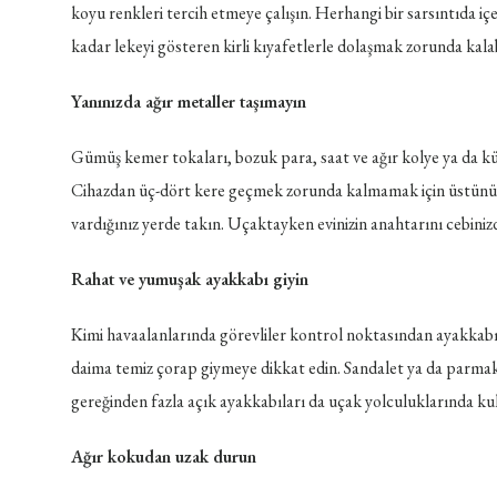
koyu renkleri tercih etmeye çalışın. Herhangi bir sarsıntıda i
kadar lekeyi gösteren kirli kıyafetlerle dolaşmak zorunda kalabi
Yanınızda ağır metaller taşımayın
Gümüş kemer tokaları, bozuk para, saat ve ağır kolye ya da k
Cihazdan üç-dört kere geçmek zorunda kalmamak için üstünüzd
vardığınız yerde takın. Uçaktayken evinizin anahtarını cebiniz
Rahat ve yumuşak ayakkabı giyin
Kimi havaalanlarında görevliler kontrol noktasından ayakkabıla
daima temiz çorap giymeye dikkat edin. Sandalet ya da parmak a
gereğinden fazla açık ayakkabıları da uçak yolculuklarında ku
Ağır kokudan uzak durun