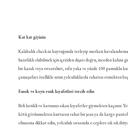
Kat kat giyinin
Kalabalık check-in kuyruğunda terleyip merkezi havalandırma k
hazırlıklı olabilmek için içeriden dışarı doğru, inceden kalına gi
bir kazak veya sweatshirt, sıfır yaka ve yüzde 100 pamuklu kumaş
çamaşırları özellikle uzun yolculuklarda rahatsız etmekten baş
Esnek ve koyu renk kıyafetleri tercih edin
Beli lastikli ve karnınızı sıkan kıyafetler giymekten kaçının.
kötü görünmekten kurtaran rahat bir jean ya da kargo pantolon
olmasına dikkat edin, yolculuk sırasında o ceplere sık sık ihtiya