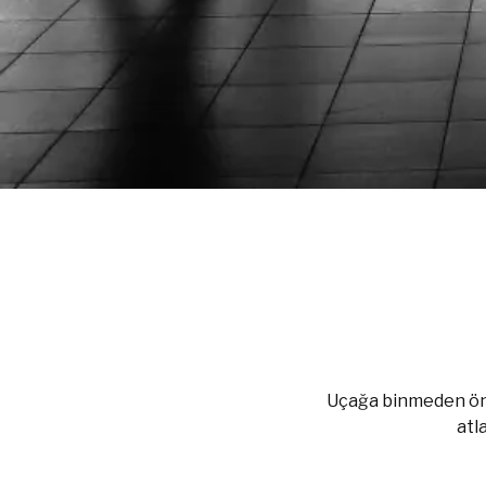
Uçağa binmeden önc
atl