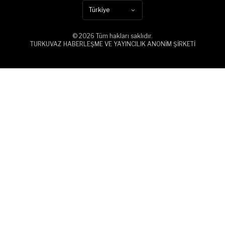
Türkiye
© 2026 Tüm hakları saklıdır.
TURKUVAZ HABERLEŞME VE YAYINCILIK ANONİM ŞİRKETİ