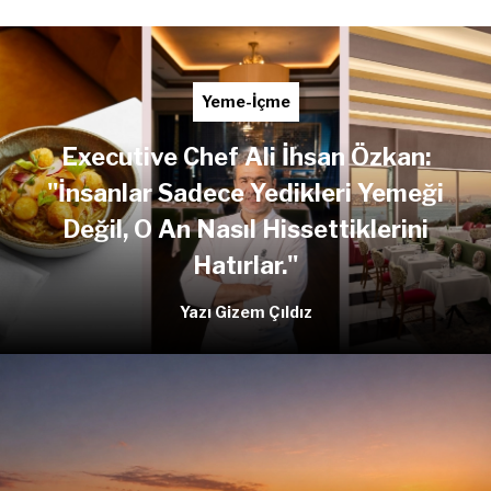
Yeme-İçme
Executive Chef Ali İhsan Özkan:
"İnsanlar Sadece Yedikleri Yemeği
Değil, O An Nasıl Hissettiklerini
Hatırlar."
Yazı Gizem Çıldız