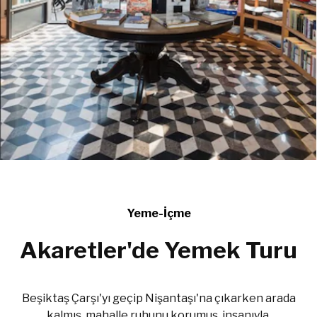
Yeme-İçme
Akaretler'de Yemek Turu
Beşiktaş Çarşı'yı geçip Nişantaşı'na çıkarken arada
kalmış, mahalle ruhunu korumuş, insanıyla,