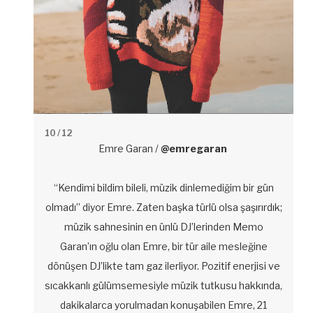
10
/ 12
Emre Garan /
@emregaran
“Kendimi bildim bileli, müzik dinlemediğim bir gün
olmadı” diyor Emre. Zaten başka türlü olsa şaşırırdık;
müzik sahnesinin en ünlü DJ’lerinden Memo
Garan’ın oğlu olan Emre, bir tür aile mesleğine
dönüşen DJ’likte tam gaz ilerliyor. Pozitif enerjisi ve
sıcakkanlı gülümsemesiyle müzik tutkusu hakkında,
dakikalarca yorulmadan konuşabilen Emre, 21