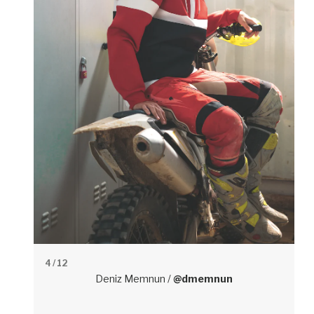
4
/ 12
Deniz Memnun /
@dmemnun