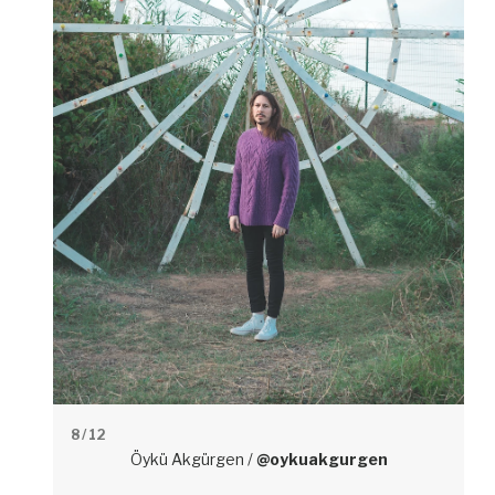
8
/ 12
Öykü Akgürgen /
@oykuakgurgen