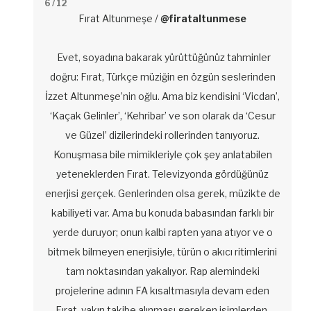
6
/ 12
Fırat Altunmeşe /
@firataltunmese
Evet, soyadına bakarak yürüttüğünüz tahminler
doğru: Fırat, Türkçe müziğin en özgün seslerinden
İzzet Altunmeşe’nin oğlu. Ama biz kendisini ‘Vicdan’,
‘Kaçak Gelinler’, ‘Kehribar’ ve son olarak da ‘Cesur
ve Güzel’ dizilerindeki rollerinden tanıyoruz.
Konuşmasa bile mimikleriyle çok şey anlatabilen
yeteneklerden Fırat. Televizyonda gördüğünüz
enerjisi gerçek. Genlerinden olsa gerek, müzikte de
kabiliyeti var. Ama bu konuda babasından farklı bir
yerde duruyor; onun kalbi rapten yana atıyor ve o
bitmek bilmeyen enerjisiyle, türün o akıcı ritimlerini
tam noktasından yakalıyor. Rap alemindeki
projelerine adının FA kısaltmasıyla devam eden
Fırat, yakın takibe alınması gereken isimlerden.