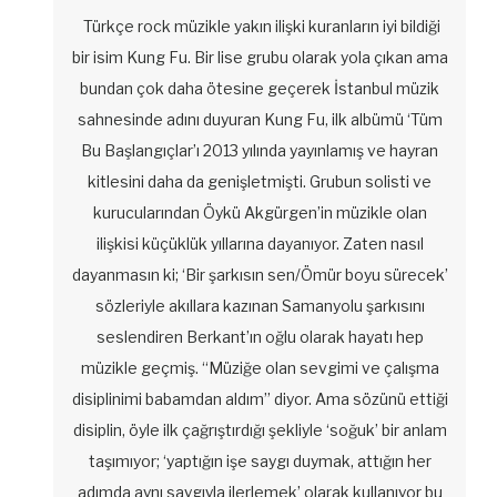
Türkçe rock müzikle yakın ilişki kuranların iyi bildiği
bir isim Kung Fu. Bir lise grubu olarak yola çıkan ama
bundan çok daha ötesine geçerek İstanbul müzik
sahnesinde adını duyuran Kung Fu, ilk albümü ‘Tüm
Bu Başlangıçlar’ı 2013 yılında yayınlamış ve hayran
kitlesini daha da genişletmişti. Grubun solisti ve
kurucularından Öykü Akgürgen’in müzikle olan
ilişkisi küçüklük yıllarına dayanıyor. Zaten nasıl
dayanmasın ki; ‘Bir şarkısın sen/Ömür boyu sürecek’
sözleriyle akıllara kazınan Samanyolu şarkısını
seslendiren Berkant’ın oğlu olarak hayatı hep
müzikle geçmiş. “Müziğe olan sevgimi ve çalışma
disiplinimi babamdan aldım” diyor. Ama sözünü ettiği
disiplin, öyle ilk çağrıştırdığı şekliyle ‘soğuk’ bir anlam
taşımıyor; ‘yaptığın işe saygı duymak, attığın her
adımda aynı saygıyla ilerlemek’ olarak kullanıyor bu