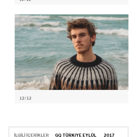
12
/ 12
İLGİLİ İÇERİKLER
GQ TÜRKIYE EYLÜL
2017