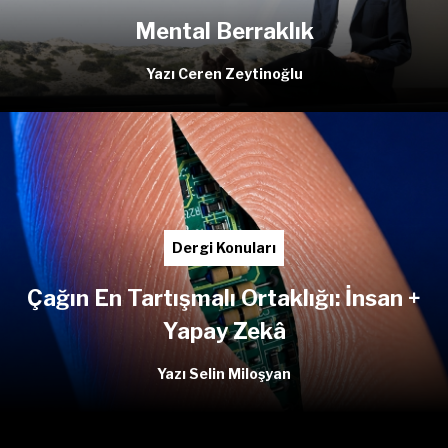
Mental Berraklık
Yazı Ceren Zeytinoğlu
Dergi Konuları
Çağın En Tartışmalı Ortaklığı: İnsan +
Yapay Zekâ
Yazı Selin Miloşyan