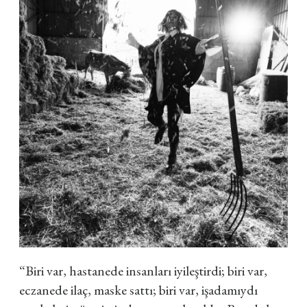
“Biri var, hastanede insanları iyileştirdi; biri var,
eczanede ilaç, maske sattı; biri var, işadamıydı