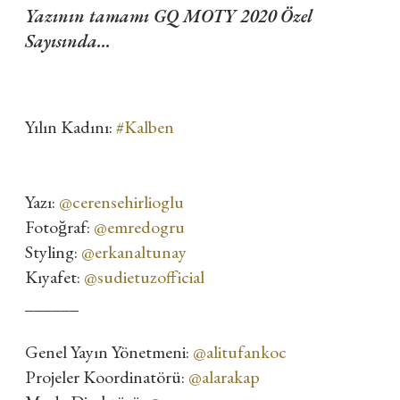
Yazının tamamı GQ MOTY 2020 Özel
Sayısında...
Yılın Kadını:
#Kalben
Yazı:
@cerensehirlioglu
Fotoğraf:
@emredogru
Styling:
@erkanaltunay
Kıyafet:
@sudietuzofficial
______
Genel Yayın Yönetmeni:
@alitufankoc
Projeler Koordinatörü:
@alarakap