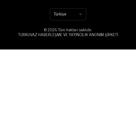
Türkiye
© 2026 Tüm hakları saklıdır.
TURKUVAZ HABERLEŞME VE YAYINCILIK ANONİM ŞİRKETİ