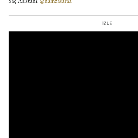
Saç Asistanı:
@hamzasaraa
İZLE