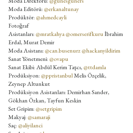
Moda Direktörü:
@gunesguners
Moda Editörü:
@erkanaltunay
Prodüktör:
@ahmedcayli
Fotoğraf
Asistanları:
@mratkahya
@omerserifkuru
İbrahim
Erdal, Murat Demir
Moda Asistanı:
@can.busenurz
@hackanyildirim
Sanat Yönetmeni:
@ovapu
Sanat Ekibi: Abdül Kerim Taşcı,
@ttdamla
Prodüksiyon:
@ppristanbul
Melis Özçelik,
Zeynep Altunkut
Prodüksiyon Asistanları: Demirhan Sander,
Gökhan Özkan, Tayfun Keskin
Set Gripim:
@setgripim
Makyaj:
@samaraji
Saç:
@aliyilanci