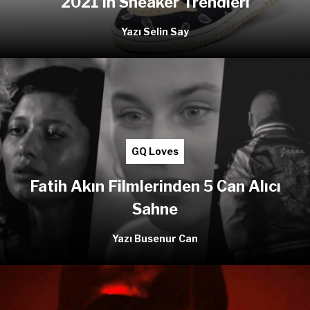
2021'in Sneaker Trendleri
Yazı Selin Say
GQ Loves
Fatih Akın Filmlerinden 5 Can Alıcı
Sahne
Yazı Busenur Can