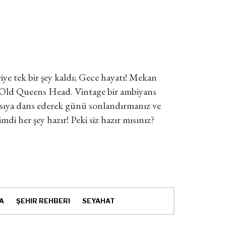
riye tek bir şey kaldı; Gece hayatı! Mekan
he Old Queens Head. Vintage bir ambiyans
yasıya dans ederek günü sonlandırmanız ve
mdi her şey hazır! Peki siz hazır mısınız?
A
ŞEHIR REHBERI
SEYAHAT