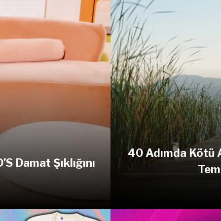
40 Adımda Kötü Al
D’S Damat Şıklığını
Teme