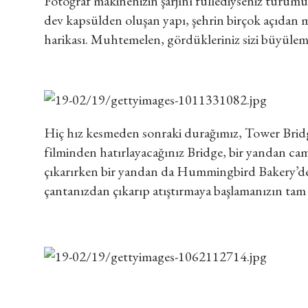
Fotoğraf makinenizin şarjını fullediyseniz turum
dev kapsülden oluşan yapı, şehrin birçok açıdan m
harikası. Muhtemelen, gördükleriniz sizi büyülemey
Hiç hız kesmeden sonraki durağımız, Tower Bridge
filminden hatırlayacağınız Bridge, bir yandan ca
çıkarırken bir yandan da Hummingbird Bakery’den
çantanızdan çıkarıp atıştırmaya başlamanızın tam 