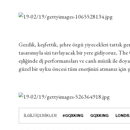
Gezdik, keşfettik, şehre özgü yiyecekleri tattık ge
tasarımıyla sizi tavlayacak bir yere gidiyoruz, T
eşliğinde dj performansları ve canlı müzik ile do
güzel bir uyku öncesi tüm enerjinizi atmanız için şi
İLGİLİ İÇERİKLER
#GQXKING
GQXKING
LONDR