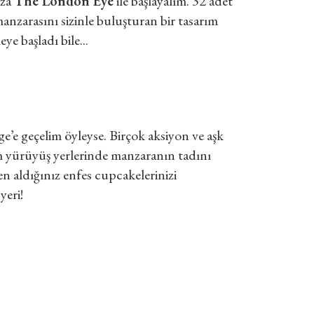
uza
The London Eye
ile başlayalım. 32 adet
anzarasını sizinle buluşturan bir tasarım
e başladı bile...
’e geçelim öyleyse. Birçok aksiyon ve aşk
m yürüyüş yerlerinde manzaranın tadını
 aldığınız enfes cupcakelerinizi
yeri!