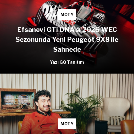
MOTY
Efsanevi GTi DNA'sı 2026 WEC
Sezonunda Yeni Peugeot 9X8 ile
Sahnede
Yazı GQ Tanıtım
MOTY