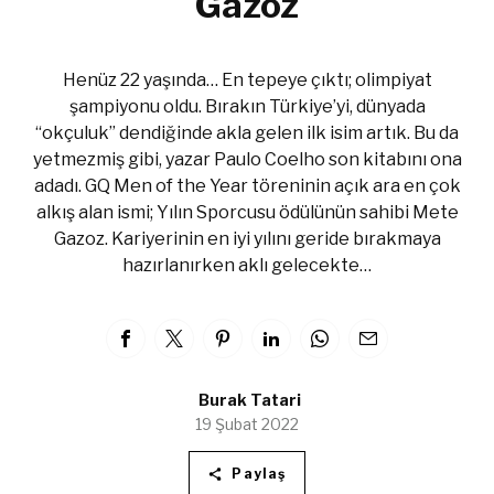
Gazoz
Henüz 22 yaşında… En tepeye çıktı; olimpiyat
şampiyonu oldu. Bırakın Türkiye’yi, dünyada
“okçuluk” dendiğinde akla gelen ilk isim artık. Bu da
yetmezmiş gibi, yazar Paulo Coelho son kitabını ona
adadı. GQ Men of the Year töreninin açık ara en çok
alkış alan ismi; Yılın Sporcusu ödülünün sahibi Mete
Gazoz. Kariyerinin en iyi yılını geride bırakmaya
hazırlanırken aklı gelecekte…
Burak Tatari
19 Şubat 2022
Paylaş