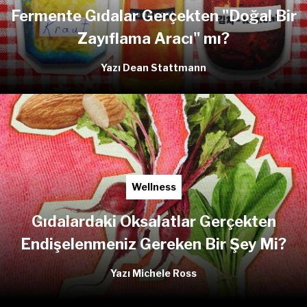
Fermente Gıdalar Gerçekten "Doğal Bir
Zayıflama Aracı" mı?
Yazı Dean Stattmann
Wellness
Gıdalardaki Oksalatlar Gerçekten
Endişelenmeniz Gereken Bir Şey Mi?
Yazı Michele Ross