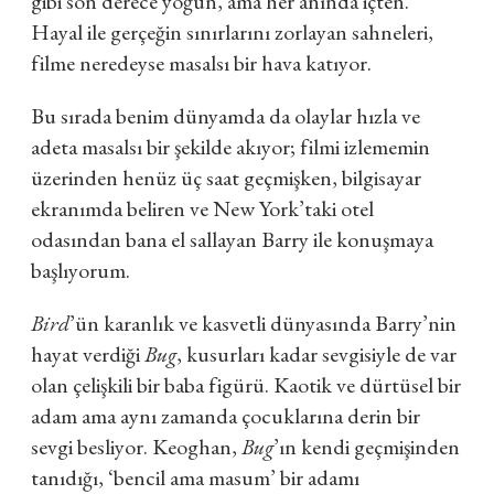
gibi son derece yoğun, ama her anında içten.
Hayal ile gerçeğin sınırlarını zorlayan sahneleri,
filme neredeyse masalsı bir hava katıyor.
Bu sırada benim dünyamda da olaylar hızla ve
adeta masalsı bir şekilde akıyor; filmi izlememin
üzerinden henüz üç saat geçmişken, bilgisayar
ekranımda beliren ve New York’taki otel
odasından bana el sallayan Barry ile konuşmaya
başlıyorum.
Bird
’ün karanlık ve kasvetli dünyasında Barry’nin
hayat verdiği
Bug
, kusurları kadar sevgisiyle de var
olan çelişkili bir baba figürü. Kaotik ve dürtüsel bir
adam ama aynı zamanda çocuklarına derin bir
sevgi besliyor. Keoghan,
Bug
’ın kendi geçmişinden
tanıdığı, ‘bencil ama masum’ bir adamı