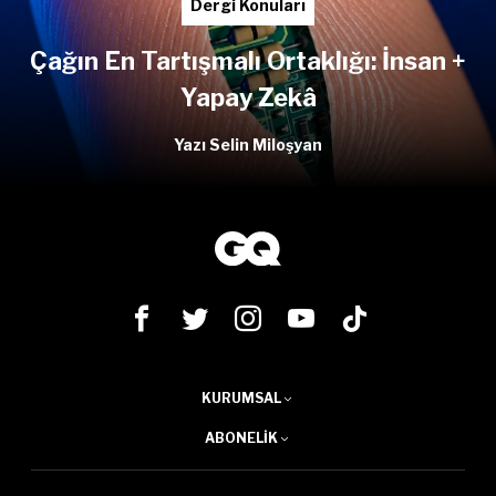
Dergi Konuları
Çağın En Tartışmalı Ortaklığı: İnsan +
Yapay Zekâ
Yazı Selin Miloşyan
KURUMSAL
ABONELIK