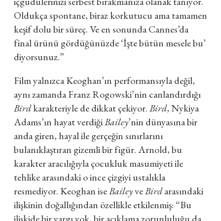
içgüdülerinizi serbest bırakmanıza olanak tanıyor.
Oldukça spontane, biraz korkutucu ama tamamen
keşif dolu bir süreç. Ve en sonunda Cannes’da
final ürünü gördüğünüzde ‘İşte bütün mesele bu’
diyorsunuz.”
Film yalnızca Keoghan’ın performansıyla değil,
aynı zamanda Franz Rogowski’nin canlandırdığı
Bird
karakteriyle de dikkat çekiyor.
Bird
, Nykiya
Adams’ın hayat verdiği
Bailey
’nin dünyasına bir
anda giren, hayal ile gerçeğin sınırlarını
bulanıklaştıran gizemli bir figür. Arnold, bu
karakter aracılığıyla çocukluk masumiyeti ile
tehlike arasındaki o ince çizgiyi ustalıkla
resmediyor. Keoghan ise
Bailey
ve
Bird
arasındaki
ilişkinin doğallığından özellikle etkilenmiş: “Bu
ilişkide bir yargı yok, bir açıklama zorunluluğu da