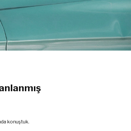
manlanmış
nda konuştuk.