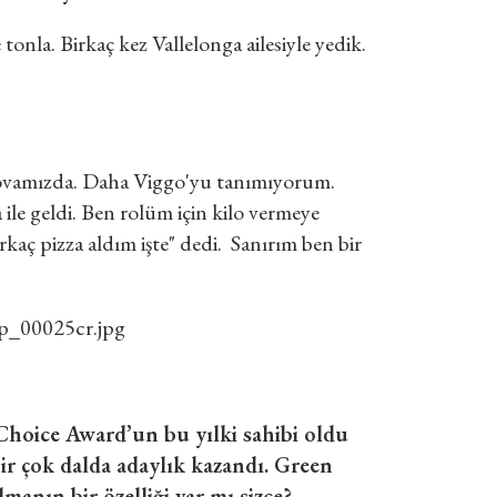
onla. Birkaç kez Vallelonga ailesiyle yedik.
rovamızda. Daha Viggo'yu tanımıyorum.
ile geldi. Ben rolüm için kilo vermeye
irkaç pizza aldım işte" dedi. Sanırım ben bir
Choice Award’un bu yılki sahibi oldu
bir çok dalda adaylık kazandı. Green
anın bir özelliği var mı sizce?