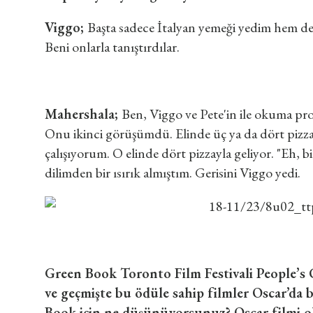
Viggo;
Başta sadece İtalyan yemeği yedim hem de t
Beni onlarla tanıştırdılar.
Mahershala;
Ben, Viggo ve Pete'in ile okuma p
Onu ikinci görüşümdü. Elinde üç ya da dört pizza 
çalışıyorum. O elinde dört pizzayla geliyor. "Eh, b
dilimden bir ısırık almıştım. Gerisini Viggo yedi.
Green Book Toronto Film Festivali People’s 
ve geçmişte bu ödüle sahip filmler Oscar’da 
Book için ne düşünüyorsunuz? Oscar filmi olm