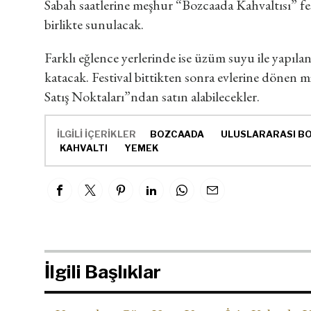
Sabah saatlerine meşhur “Bozcaada Kahvaltısı” festi
birlikte sunulacak.
Farklı eğlence yerlerinde ise üzüm suyu ile yapılan 
katacak. Festival bittikten sonra evlerine dönen mis
Satış Noktaları”ndan satın alabilecekler.
İLGİLİ İÇERİKLER
BOZCAADA
ULUSLARARASI BO
KAHVALTI
YEMEK
İlgili Başlıklar