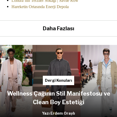
Londra’nın Terziler Sokağı | Savile Row
Hareketin Ortasında Enerji Depola
Daha Fazlası
Dergi Konuları
Wellness Çağının Stil Manifestosu ve
Clean Boy Estetiği
Yazı Erdem Oraylı