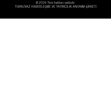
© 2026 Tüm hakları saklıdır.
TURKUVAZ HABERLEŞME VE YAYINCILIK ANONİM ŞİRKETİ