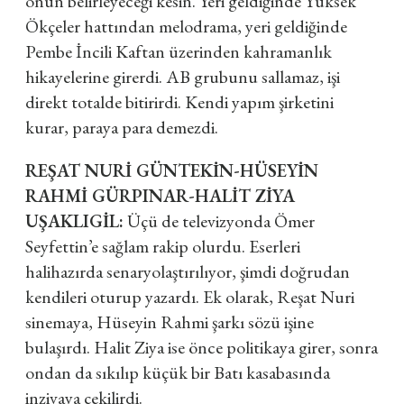
onun belirleyeceği kesin. Yeri geldiğinde Yüksek
Ökçeler hattından melodrama, yeri geldiğinde
Pembe İncili Kaftan üzerinden kahramanlık
hikayelerine girerdi. AB grubunu sallamaz, işi
direkt totalde bitirirdi. Kendi yapım şirketini
kurar, paraya para demezdi.
REŞAT NURİ GÜNTEKİN-HÜSEYİN
RAHMİ GÜRPINAR-HALİT ZİYA
UŞAKLIGİL:
Üçü de televizyonda Ömer
Seyfettin’e sağlam rakip olurdu. Eserleri
halihazırda senaryolaştırılıyor, şimdi doğrudan
kendileri oturup yazardı. Ek olarak, Reşat Nuri
sinemaya, Hüseyin Rahmi şarkı sözü işine
bulaşırdı. Halit Ziya ise önce politikaya girer, sonra
ondan da sıkılıp küçük bir Batı kasabasında
inzivaya çekilirdi.