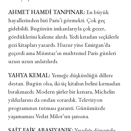
AHMET HAMDİ TANPINAR:
En büyük
hayallerinden biri Paris’i görmekti. Çok geç
gidebildi. Bugünün imkanlarıyla çok gezer,
gördüklerini kaleme alırdı. Yedi kıtadan seçkilerle
gezi kitapları yazardı. Huzur yine Emirgan’da
geçerdi ama Mümtaz’ın muhtemel Paris günleri
uzun uzun anlatılırdı.
YAHYA KEMAL:
Yemeğe düşkünlüğü dillere
destan. Bugün olsa, iki-üç kitabın belini kırmadan
bırakmazdı. Modern şiirler bir kenara, Michelin
yıldızlarını da ondan sorardık. Televizyon
programının tutması garanti. Günümüzde
yaşamaması Vedat Milor’un şansına.
SAİT FAİK ABASIYANIK:
Yaşadığı dönemde