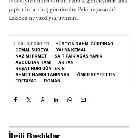
Nobel yüzünden Orhan Pamuk gibi eleştirilir ama
çapkınlıkları hoş görülürdü. Peki ne yazardı?
Eskiden ne yazdıysa, aynısını.
İLGİLİ İÇERİKLER
HÜSEYIN RAHMI GÜRPINAR
CEMAL SÜREYA
YAHYA KEMAL
NAZIM HIKMET
SAIT FAIK ABASIYANIK
ABDÜLHAK HAMIT TARHAN
REŞAT NURI GÜNTEKIN
AHMET HAMDI TANPINAR
ÖMER SEYFETTIN
EDEBIYAT
ROMAN
İlgili Başlıklar