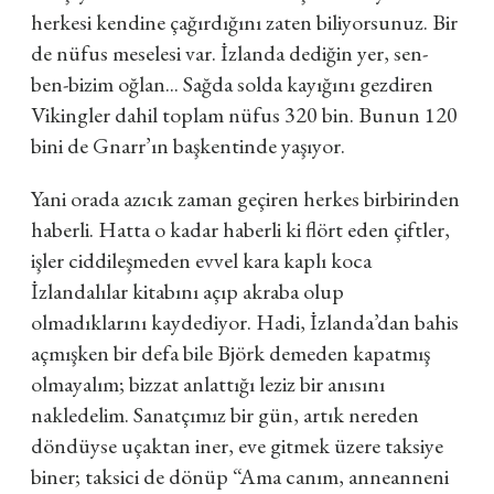
herkesi kendine çağırdığını zaten biliyorsunuz. Bir
de nüfus meselesi var. İzlanda dediğin yer, sen-
ben-bizim oğlan... Sağda solda kayığını gezdiren
Vikingler dahil toplam nüfus 320 bin. Bunun 120
bini de Gnarr’ın başkentinde yaşıyor.
Yani orada azıcık zaman geçiren herkes birbirinden
haberli. Hatta o kadar haberli ki flört eden çiftler,
işler ciddileşmeden evvel kara kaplı koca
İzlandalılar kitabını açıp akraba olup
olmadıklarını kaydediyor. Hadi, İzlanda’dan bahis
açmışken bir defa bile Björk demeden kapatmış
olmayalım; bizzat anlattığı leziz bir anısını
nakledelim. Sanatçımız bir gün, artık nereden
döndüyse uçaktan iner, eve gitmek üzere taksiye
biner; taksici de dönüp “Ama canım, anneanneni