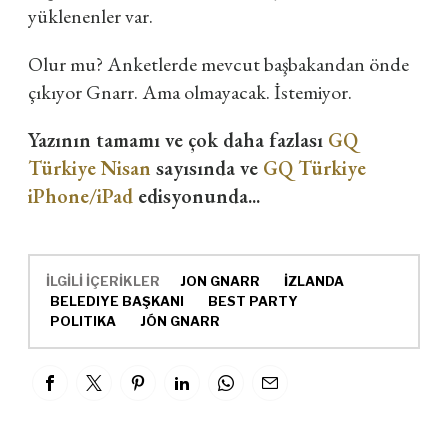
yüklenenler var.
Olur mu? Anketlerde mevcut başbakandan önde
çıkıyor Gnarr. Ama olmayacak. İstemiyor.
Yazının tamamı ve çok daha fazlası
GQ
Türkiye Nisan
sayısında ve
GQ Türkiye
iPhone/iPad
edisyonunda...
İLGİLİ İÇERİKLER
JON GNARR
İZLANDA
BELEDIYE BAŞKANI
BEST PARTY
POLITIKA
JÓN GNARR