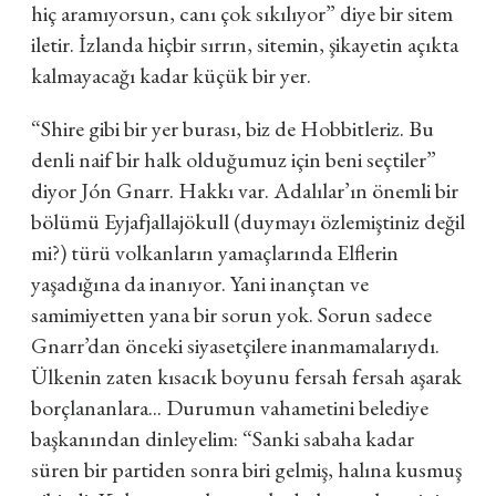
hiç aramıyorsun, canı çok sıkılıyor” diye bir sitem
iletir. İzlanda hiçbir sırrın, sitemin, şikayetin açıkta
kalmayacağı kadar küçük bir yer.
“Shire gibi bir yer burası, biz de Hobbitleriz. Bu
denli naif bir halk olduğumuz için beni seçtiler”
diyor Jón Gnarr. Hakkı var. Adalılar’ın önemli bir
bölümü Eyjafjallajökull (duymayı özlemiştiniz değil
mi?) türü volkanların yamaçlarında Elflerin
yaşadığına da inanıyor. Yani inançtan ve
samimiyetten yana bir sorun yok. Sorun sadece
Gnarr’dan önceki siyasetçilere inanmamalarıydı.
Ülkenin zaten kısacık boyunu fersah fersah aşarak
borçlananlara... Durumun vahametini belediye
başkanından dinleyelim: “Sanki sabaha kadar
süren bir partiden sonra biri gelmiş, halına kusmuş