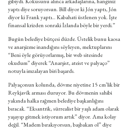
gibiydi. Kokusunu alınca arkadaşlarına, hanginiz
yaptı diye soruyorsun. Bill diyor ki Jón yaptı, Jón
diyor ki Frank yaptı... Kabahati üstlenen yok. İşte
finansal krizden sonraki İzlanda böyle bir yerdi.”
Bugün belediye bütçesi düzde. Üstelik bunu kaosa
ve anarşizme inandığını söyleyen, mektuplarını
“Beni öyle görüyorlarmış, bir web sitesinde
okudum” diyerek “Anarşist, ateist ve palyaço”
notuyla imzalayan biri başardı.
Palyaçonun kolunda, dövme niyetine 15 cm’lik bir
Reykjavík arması duruyor. Bu dövmenin sahibi
yakında halka rağmen belediye başkanlığını
bıracak. “Eksantrik, sürrealist bir yaşlı adam olarak
yaşayıp gitmek istiyorum artık” diyor. Ama kolay
değil. “Madem bırakıyorsun, başbakan ol” diye