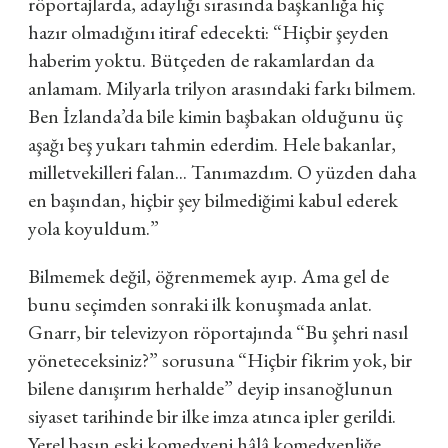
röportajlarda, adaylığı sırasında başkanlığa hiç
hazır olmadığını itiraf edecekti: “Hiçbir şeyden
haberim yoktu. Bütçeden de rakamlardan da
anlamam. Milyarla trilyon arasındaki farkı bilmem.
Ben İzlanda’da bile kimin başbakan olduğunu üç
aşağı beş yukarı tahmin ederdim. Hele bakanlar,
milletvekilleri falan... Tanımazdım. O yüzden daha
en başından, hiçbir şey bilmediğimi kabul ederek
yola koyuldum.”
Bilmemek değil, öğrenmemek ayıp. Ama gel de
bunu seçimden sonraki ilk konuşmada anlat.
Gnarr, bir televizyon röportajında “Bu şehri nasıl
yöneteceksiniz?” sorusuna “Hiçbir fikrim yok, bir
bilene danışırım herhalde” deyip insanoğlunun
siyaset tarihinde bir ilke imza atınca ipler gerildi.
Yerel basın eski komedyeni hâlâ komedyenliğe