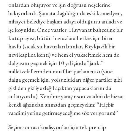
onlardan oluşuyor ve işin doğrusu neşelerine
bakıyorlardı. Şamata dağıldığında eski komedyen,
nihayet belediye başkan adayı olduğunu anladı ve
işe koyuldu. Önce vaatler: Hayvanat bahçesine bir
kutup ayısı, bütün havuzlara herkes için birer
havlu (sıcak su havuzları bunlar, Reykjavík bir
nevi kaplıca kenti) ve hem el yükseltmek hem de
dalgasını geçmek için 10 yıl içinde “janki”
milletvekillerinden muaf bir parlamento (yine
dalga geçmek için, yolsuzlukları diğer partiler gibi
gizliden gizliye değil açıktan yapacaklarını da
anlatıyordu). Kendine yaraşır son vaadini de bizzat
kendi ağzından anmadan geçmeyelim: “Hiçbir
vaadimi yerine getirmeyeceğime söz veriyorum!”
Seçim sonrası koalisyonları için tek prensip