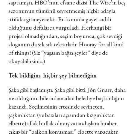
saptamıştı. HBO’nun efsane dizisi The Wire’ın beş
sezonunun tümünü seyretmemiş hiçbir adayla
ittifaka gitmeyecekti. Bu konuda gayet ciddi
olduğunu defalarca vurguladı. Herhangi bir
projesi olmadığından, seçim boyunca, çok sevdiği
sloganını da sık sık tekrarladı: Hooray for all kind
of things! (Siz “yaşasın bağzı şeyler” diye de
okuyabilirsiniz.)
Tek bildiğim, hiçbir şey bilmediğim
Şaka gibi başlamıştı. Şaka gibi bitti. Jón Gnarr, daha
ne olduğunu bile anlamadan belediye başkanlığını
kazandı. Seçilmesinin ertesinde sevinçten,
şaşkınlıktan (ve bazıları açısından kızgınlıktan
elbette) allak bullak olmuş vatandaşlara hitaben
çıkıp bir “balkon konuşması” elbette yapacaktı;