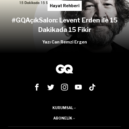
Hayat Rehberi
#GQAçıkSalon: Levent Erden ile 15
Dakikada 15 Fikir
Yazı Can Remzi Ergen
KURUMSAL
ABONELIK