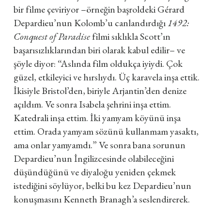
bir filme çeviriyor –örneğin başroldeki Gérard
Depardieu’nun Kolomb’u canlandırdığı
1492:
Conquest of Paradise
filmi sıklıkla Scott’ın
başarısızlıklarından biri olarak kabul edilir– ve
şöyle diyor: “Aslında film oldukça iyiydi. Çok
güzel, etkileyici ve hırslıydı. Üç karavela inşa ettik.
İkisiyle Bristol’den, biriyle Arjantin’den denize
açıldım. Ve sonra Isabela şehrini inşa ettim.
Katedrali inşa ettim. İki yamyam köyünü inşa
ettim. Orada yamyam sözünü kullanmam yasaktı,
ama onlar yamyamdı.” Ve sonra bana sorunun
Depardieu’nun İngilizcesinde olabileceğini
düşündüğünü ve diyaloğu yeniden çekmek
istediğini söylüyor, belki bu kez Depardieu’nun
konuşmasını Kenneth Branagh’a seslendirerek.