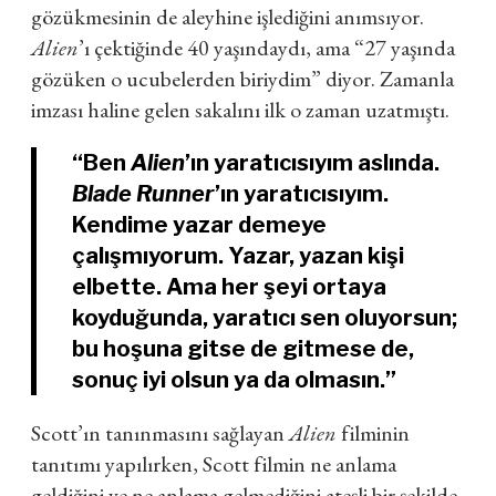
gözükmesinin de aleyhine işlediğini anımsıyor.
Alien
’ı çektiğinde 40 yaşındaydı, ama “27 yaşında
gözüken o ucubelerden biriydim” diyor. Zamanla
imzası haline gelen sakalını ilk o zaman uzatmıştı.
“Ben
Alien
’ın yaratıcısıyım aslında.
Blade Runner
’ın yaratıcısıyım.
Kendime yazar demeye
çalışmıyorum. Yazar, yazan kişi
elbette. Ama her şeyi ortaya
koyduğunda, yaratıcı sen oluyorsun;
bu hoşuna gitse de gitmese de,
sonuç iyi olsun ya da olmasın.”
Scott’ın tanınmasını sağlayan
Alien
filminin
tanıtımı yapılırken, Scott filmin ne anlama
geldiğini ve ne anlama gelmediğini ateşli bir şekilde