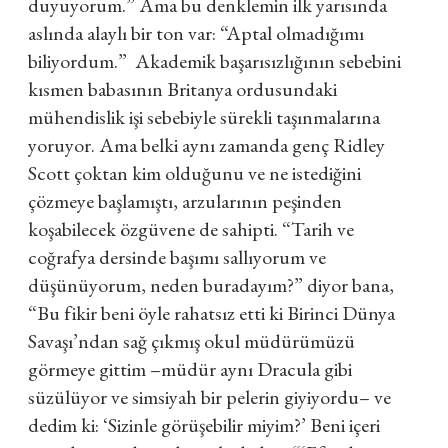
duyuyorum.” Ama bu denklemin ilk yarısında
aslında alaylı bir ton var: “Aptal olmadığımı
biliyordum.” Akademik başarısızlığının sebebini
kısmen babasının Britanya ordusundaki
mühendislik işi sebebiyle sürekli taşınmalarına
yoruyor. Ama belki aynı zamanda genç Ridley
Scott çoktan kim olduğunu ve ne istediğini
çözmeye başlamıştı, arzularının peşinden
koşabilecek özgüvene de sahipti. “Tarih ve
coğrafya dersinde başımı sallıyorum ve
düşünüyorum, neden buradayım?” diyor bana,
“Bu fikir beni öyle rahatsız etti ki Birinci Dünya
Savaşı’ndan sağ çıkmış okul müdürümüzü
görmeye gittim –müdür aynı Dracula gibi
süzülüyor ve simsiyah bir pelerin giyiyordu– ve
dedim ki: ‘Sizinle görüşebilir miyim?’ Beni içeri