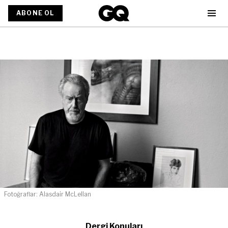
ABONE OL
Fotoğraflar: Alasdair McLellan
Dergi Konuları