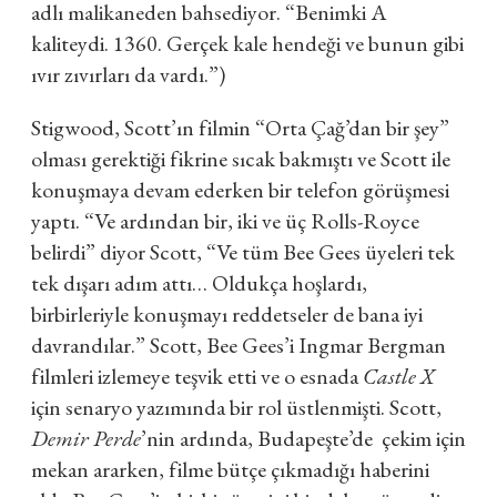
adlı malikaneden bahsediyor. “Benimki A
kaliteydi. 1360. Gerçek kale hendeği ve bunun gibi
ıvır zıvırları da vardı.”)
Stigwood, Scott’ın filmin “Orta Çağ’dan bir şey”
olması gerektiği fikrine sıcak bakmıştı ve Scott ile
konuşmaya devam ederken bir telefon görüşmesi
yaptı. “Ve ardından bir, iki ve üç Rolls-Royce
belirdi” diyor Scott, “Ve tüm Bee Gees üyeleri tek
tek dışarı adım attı… Oldukça hoşlardı,
birbirleriyle konuşmayı reddetseler de bana iyi
davrandılar.” Scott, Bee Gees’i Ingmar Bergman
filmleri izlemeye teşvik etti ve o esnada
Castle X
için senaryo yazımında bir rol üstlenmişti. Scott,
Demir Perde
’nin ardında, Budapeşte’de çekim için
mekan ararken, filme bütçe çıkmadığı haberini