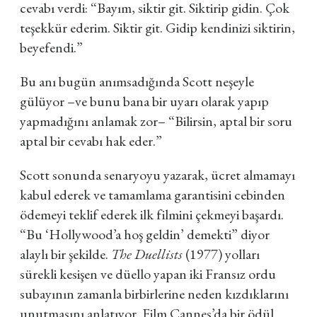
cevabı verdi: “Bayım, siktir git. Siktirip gidin. Çok
teşekkür ederim. Siktir git. Gidip kendinizi siktirin,
beyefendi.”
Bu anı bugün anımsadığında Scott neşeyle
gülüyor –ve bunu bana bir uyarı olarak yapıp
yapmadığını anlamak zor– “Bilirsin, aptal bir soru
aptal bir cevabı hak eder.”
Scott sonunda senaryoyu yazarak, ücret almamayı
kabul ederek ve tamamlama garantisini cebinden
ödemeyi teklif ederek ilk filmini çekmeyi başardı.
“Bu ‘Hollywood’a hoş geldin’ demekti” diyor
alaylı bir şekilde.
The Duellists
(1977) yolları
sürekli kesişen ve düello yapan iki Fransız ordu
subayının zamanla birbirlerine neden kızdıklarını
unutmasını anlatıyor. Film Cannes’da bir ödül