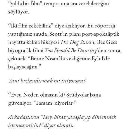
“yılda bir film” temposuna ara verebileceğini
söylüyor.
“İki film çekebiliriz” diye açıklıyor. Bu röportajı
yaptığımız sırada, Scott’ın planı post-apokaliptik
hayatta kalma hikayesi
The Dog Stars
’ı, Bee Gees
biyografik filmi
You Should Be Dancing
’den sonra
çekmek: “Birine Nisan’da ve diğerine Eylül’de
başlayacağım.”
Yani hızlandırmak mı istiyorsun?
“Evet. Neden olmasın ki? Stüdyolar bana
güveniyor. ‘Tamam’ diyorlar.”
Arkadaşların “Hey, biraz yavaşlayıp dinlenmek
istemez misin?” diyor olmalı.