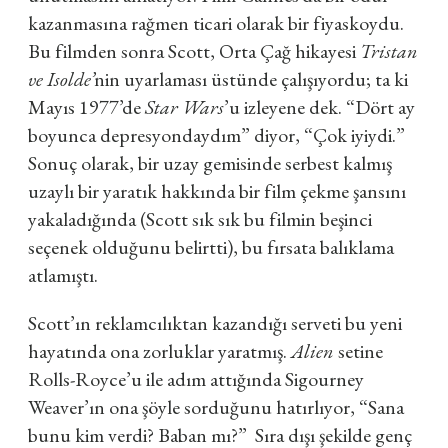
kazanmasına rağmen ticari olarak bir fiyaskoydu.
Bu filmden sonra Scott, Orta Çağ hikayesi
Tristan
ve Isolde’
nin uyarlaması üstünde çalışıyordu; ta ki
Mayıs 1977’de
Star Wars
’u izleyene dek. “Dört ay
boyunca depresyondaydım” diyor, “Çok iyiydi.”
Sonuç olarak, bir uzay gemisinde serbest kalmış
uzaylı bir yaratık hakkında bir film çekme şansını
yakaladığında (Scott sık sık bu filmin beşinci
seçenek olduğunu belirtti), bu fırsata balıklama
atlamıştı.
Scott’ın reklamcılıktan kazandığı serveti bu yeni
hayatında ona zorluklar yaratmış.
Alien
setine
Rolls-Royce’u ile adım attığında Sigourney
Weaver’ın ona şöyle sorduğunu hatırlıyor, “Sana
bunu kim verdi? Baban mı?” Sıra dışı şekilde genç