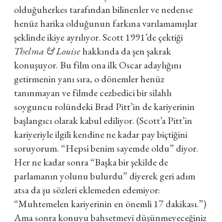
olduğuherkes tarafından bilinenler ve nedense
henüz harika olduğunun farkına varılamamışlar
şeklinde ikiye ayrılıyor. Scott 1991’de çektiği
Thelma & Louise
hakkında da şen şakrak
konuşuyor. Bu film ona ilk Oscar adaylığını
getirmenin yanı sıra, o dönemler henüz
tanınmayan ve filmde cezbedici bir silahlı
soyguncu rolündeki Brad Pitt’in de kariyerinin
başlangıcı olarak kabul ediliyor. (Scott’a Pitt’in
kariyeriyle ilgili kendine ne kadar pay biçtiğini
soruyorum. “Hepsi benim sayemde oldu” diyor.
Her ne kadar sonra “Başka bir şekilde de
parlamanın yolunu bulurdu” diyerek geri adım
atsa da şu sözleri eklemeden edemiyor:
“Muhtemelen kariyerinin en önemli 17 dakikası.”)
Ama sonra konuyu bahsetmeyi düşünmeyeceğiniz