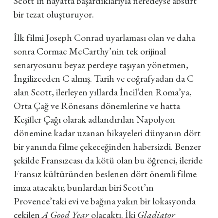
Scott’ın hayatta başardıklarıyla neredeyse absürt
bir tezat oluşturuyor.
İlk filmi Joseph Conrad uyarlaması olan ve daha
sonra Cormac McCarthy’nin tek orijinal
senaryosunu beyaz perdeye taşıyan yönetmen,
İngilizceden C almış. Tarih ve coğrafyadan da C
alan Scott, ilerleyen yıllarda İncil’den Roma’ya,
Orta Çağ ve Rönesans dönemlerine ve hatta
Keşifler Çağı olarak adlandırılan Napolyon
dönemine kadar uzanan hikayeleri dünyanın dört
bir yanında filme çekeceğinden habersizdi. Benzer
şekilde Fransızcası da kötü olan bu öğrenci, ileride
Fransız kültüründen beslenen dört önemli filme
imza atacaktı; bunlardan biri Scott’ın
Provence’taki evi ve bağına yakın bir lokasyonda
çekilen
A Good Year
olacaktı. İki
Gladiator