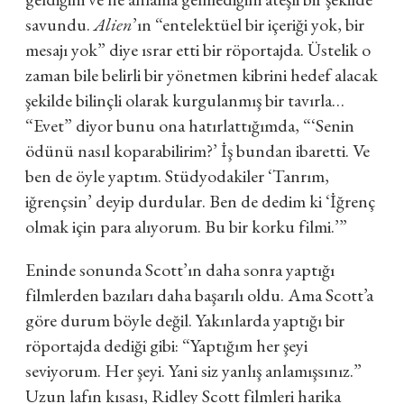
savundu.
Alien
’ın “entelektüel bir içeriği yok, bir
mesajı yok” diye ısrar etti bir röportajda. Üstelik o
zaman bile belirli bir yönetmen kibrini hedef alacak
şekilde bilinçli olarak kurgulanmış bir tavırla…
“Evet” diyor bunu ona hatırlattığımda, “‘Senin
ödünü nasıl koparabilirim?’ İş bundan ibaretti. Ve
ben de öyle yaptım. Stüdyodakiler ‘Tanrım,
iğrençsin’ deyip durdular. Ben de dedim ki ‘İğrenç
olmak için para alıyorum. Bu bir korku filmi.’”
Eninde sonunda Scott’ın daha sonra yaptığı
filmlerden bazıları daha başarılı oldu. Ama Scott’a
göre durum böyle değil. Yakınlarda yaptığı bir
röportajda dediği gibi: “Yaptığım her şeyi
seviyorum. Her şeyi. Yani siz yanlış anlamışsınız.”
Uzun lafın kısası, Ridley Scott filmleri harika