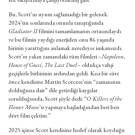
Bu, Scott’ın uyum sağlamadığı bir gelenek.
2024’ün sonlarında onunla tanıştığımda
Gladiator II
filmini tamamlamanın ortasındaydı
ve bu filmin yaydığı enerjiden onu 86 yaşında
birinin yarattığını anlamak neredeyse imkansızdı.
Scott’ın yakın zamandaki tüm filmleri –
Napoleon
,
House of Gucci
,
The Last Duel
– oldukça vahşi
geçişlerle birbirinin ardından geldi. Kısa bir süre
önce kendisine Martin Scorcese’nin “zamanının
dolduğuna dair” dile getirdiği kaygılar
sorulduğunda, Scott şöyle dedi: “O
Killers of the
Flower Moon
’u yapmaya başladığından beri ben
dört film çektim.”
2025 içinse Scott kendisine hedef olarak koyduğu