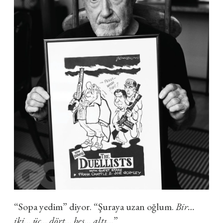
“Sopa yedim” diyor. “Şuraya uzan oğlum.
Bir…
iki… üç… dört… beş… altı…
”