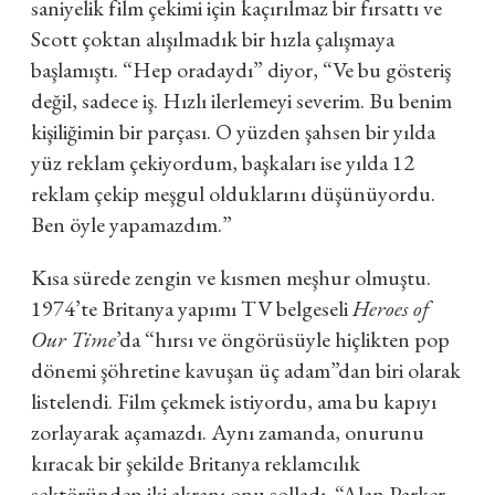
saniyelik film çekimi için kaçırılmaz bir fırsattı ve
Scott çoktan alışılmadık bir hızla çalışmaya
başlamıştı. “Hep oradaydı” diyor, “Ve bu gösteriş
değil, sadece iş. Hızlı ilerlemeyi severim. Bu benim
kişiliğimin bir parçası. O yüzden şahsen bir yılda
yüz reklam çekiyordum, başkaları ise yılda 12
reklam çekip meşgul olduklarını düşünüyordu.
Ben öyle yapamazdım.”
Kısa sürede zengin ve kısmen meşhur olmuştu.
1974’te Britanya yapımı TV belgeseli
Heroes of
Our Time
’da “hırsı ve öngörüsüyle hiçlikten pop
dönemi şöhretine kavuşan üç adam”dan biri olarak
listelendi. Film çekmek istiyordu, ama bu kapıyı
zorlayarak açamazdı. Aynı zamanda, onurunu
kıracak bir şekilde Britanya reklamcılık
sektöründen iki akranı onu solladı. “Alan Parker