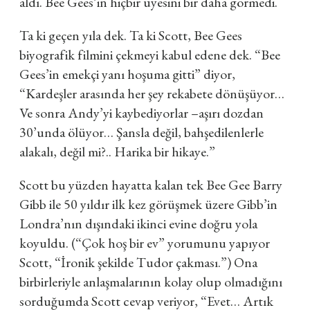
aldı. Bee Gees’in hiçbir üyesini bir daha görmedi.
Ta ki geçen yıla dek. Ta ki Scott, Bee Gees
biyografik filmini çekmeyi kabul edene dek. “Bee
Gees’in emekçi yanı hoşuma gitti” diyor,
“Kardeşler arasında her şey rekabete dönüşüyor…
Ve sonra Andy’yi kaybediyorlar –aşırı dozdan
30’unda ölüyor… Şansla değil, bahşedilenlerle
alakalı, değil mi?.. Harika bir hikaye.”
Scott bu yüzden hayatta kalan tek Bee Gee Barry
Gibb ile 50 yıldır ilk kez görüşmek üzere Gibb’in
Londra’nın dışındaki ikinci evine doğru yola
koyuldu. (“Çok hoş bir ev” yorumunu yapıyor
Scott, “İronik şekilde Tudor çakması.”) Ona
birbirleriyle anlaşmalarının kolay olup olmadığını
sorduğumda Scott cevap veriyor, “Evet… Artık