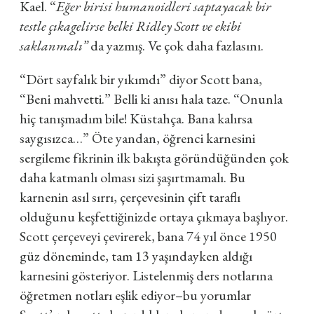
Kael. “
Eğer birisi humanoidleri saptayacak bir
testle çıkagelirse belki Ridley Scott ve ekibi
saklanmalı”
da yazmış. Ve çok daha fazlasını.
“Dört sayfalık bir yıkımdı” diyor Scott bana,
“Beni mahvetti.” Belli ki anısı hala taze. “Onunla
hiç tanışmadım bile! Küstahça. Bana kalırsa
saygısızca…” Öte yandan, öğrenci karnesini
sergileme fikrinin ilk bakışta göründüğünden çok
daha katmanlı olması sizi şaşırtmamalı. Bu
karnenin asıl sırrı, çerçevesinin çift taraflı
olduğunu keşfettiğinizde ortaya çıkmaya başlıyor.
Scott çerçeveyi çevirerek, bana 74 yıl önce 1950
güz döneminde, tam 13 yaşındayken aldığı
karnesini gösteriyor. Listelenmiş ders notlarına
öğretmen notları eşlik ediyor–bu yorumlar