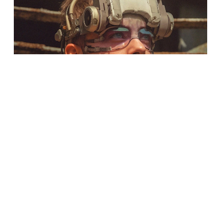
Dergi Konuları
Önce Robotları Giydiler, Sonra
Robotlardan Bildiler
Artık itiraf etmenin zamanı geldi: hepimiz robotlara
benzemek için uğraşıyoruz. Makyajlarımıza giren kontür,
suratlarımızı robotlarınki kadar keskin hatlı gösteriyor.
Balenciaga’nın fütüristik tasarımları ile distopyalarda