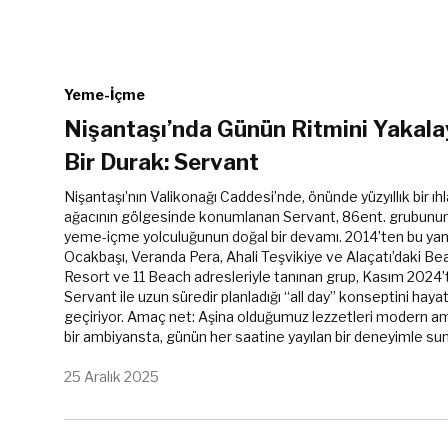
Yeme-İçme
Nişantaşı’nda Günün Ritmini Yakal
Bir Durak: Servant
Nişantaşı’nın Valikonağı Caddesi’nde, önünde yüzyıllık bir ı
ağacının gölgesinde konumlanan Servant, 86ent. grubunun o
yeme-içme yolculuğunun doğal bir devamı. 2014’ten bu yan
Ocakbaşı, Veranda Pera, Ahali Teşvikiye ve Alaçatı’daki Be
Resort ve 11 Beach adresleriyle tanınan grup, Kasım 2024’t
Servant ile uzun süredir planladığı “all day” konseptini haya
geçiriyor. Amaç net: Aşina olduğumuz lezzetleri modern a
bir ambiyansta, günün her saatine yayılan bir deneyimle s
25 Aralık 2025