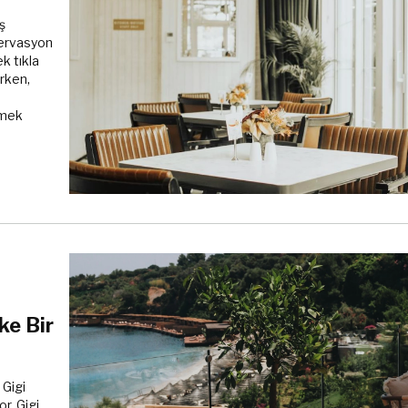
ş
ezervasyon
k tıkla
arken,
yemek
ke Bir
 Gigi
r. Gigi,