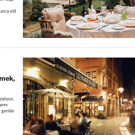
unca stil
emek,
zatıyor,
rını
ı geride