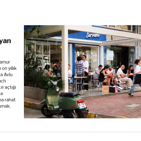
ayan
hlamur
n yıllık
a Avlu
ach
e açtığı
ta
ma rahat
unmak.