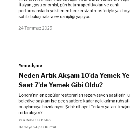
İtalyan gastronomisi, gün batımı aperitivoları ve canlı
performanslarla şekillenen benzersiz atmosferiyle yaz boy
sahibi buluşmalara ev sahipliği yapıyor.
24 Temmuz 2025
Yeme-İçme
Neden Artık Akşam 10'da Yemek Y
Saat 7'de Yemek Gibi Oldu?
Londra'nın en popüler restoranları rezervasyon saatlerini u
belediye başkanı ise geç saatlere kadar açık kalma ruhsatla
onaylamaya hazırlanıyor. Şehir nihayet “erken yatan” imajın
mi bırakıyor?
Yazı Rebecca Dolan
Derleyen Alper Kurtul