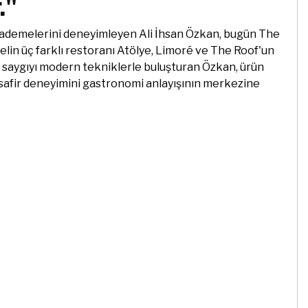
."
ı kademelerini deneyimleyen Ali İhsan Özkan, bugün The
telin üç farklı restoranı Atölye, Limoré ve The Roof'un
u saygıyı modern tekniklerle buluşturan Özkan, ürün
misafir deneyimini gastronomi anlayışının merkezine