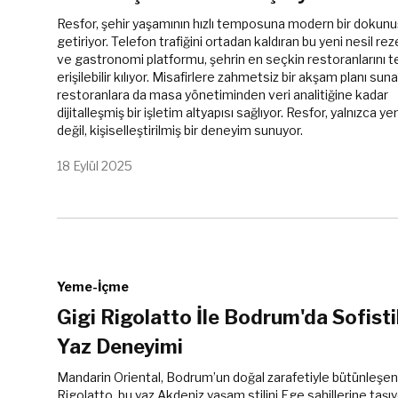
Resfor, şehir yaşamının hızlı temposuna modern bir dokunu
getiriyor. Telefon trafiğini ortadan kaldıran bu yeni nesil r
ve gastronomi platformu, şehrin en seçkin restoranlarını te
erişilebilir kılıyor. Misafirlere zahmetsiz bir akşam planı sun
restoranlara da masa yönetiminden veri analitiğine kadar
dijitalleşmiş bir işletim altyapısı sağlıyor. Resfor, yalnızca 
değil, kişiselleştirilmiş bir deneyim sunuyor.
18 Eylül 2025
Yeme-İçme
Gigi Rigolatto İle Bodrum'da Sofisti
Yaz Deneyimi
Mandarin Oriental, Bodrum’un doğal zarafetiyle bütünleşen
Rigolatto, bu yaz Akdeniz yaşam stilini Ege sahillerine taşıyo