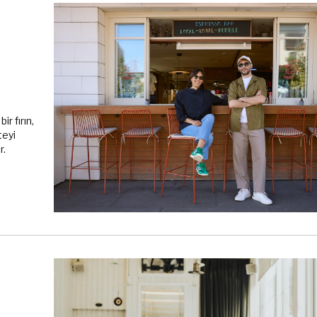
r fırın,
teyi
r.