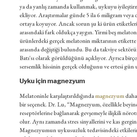
ya da yanlış zamanda kullanmak, uykuyu iyileştirme
ekliyor. Araştırmalar günde 5 ila 6 miligram ve
ortaya koyuyor. Ancak sorun şu ki ürün etiketlerin
arasındaki fark oldukça yaygın. Yirmi beş melaton
ürünlerdeki gerçek melatonin miktarının etikette b
arasında değiştiği bulundu. Bu da takviye sektör
Batı'sı olarak görüldüğünü açıklıyor. Ayrıca birço
sersemlik hissinin gerçek olduğunu ve ertesi gün u
Uyku için magnezyum
Melatoninle karşılaştırıldığında
magnezyum
daha
bir seçenek. Dr. Lu, “Magnezyum, özellikle beyin
reseptörlerine bağlanarak gevşemeyle ilişkili nör
olur. Aynı zamanda stres sinyallerini ve kas gerginl
Magnezyumun uykusuzluk tedavisindeki etkilerine i