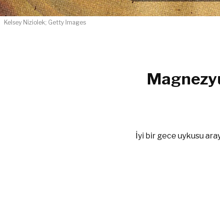
Kelsey Niziolek; Getty Images
Magnezyu
İyi bir gece uykusu ar