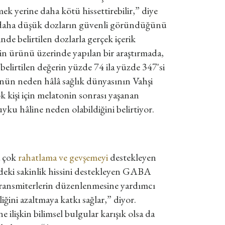
k yerine daha kötü hissettirebilir,” diye
ya daha düşük dozların güvenli göründüğünü
de belirtilen dozlarla gerçek içerik
in ürünü üzerinde yapılan bir araştırmada,
elirtilen değerin yüzde 74 ila yüzde 347'si
ünün neden hâlâ sağlık dünyasının Vahşi
k kişi için melatonin sonrası yaşanan
yku hâline neden olabildiğini belirtiyor.
 çok
rahatlama ve gevşemeyi
destekleyen
deki sakinlik hissini destekleyen GABA
otransmiterlerin düzenlenmesine yardımcı
iğini azaltmaya katkı sağlar,” diyor.
lişkin bilimsel bulgular karışık olsa da