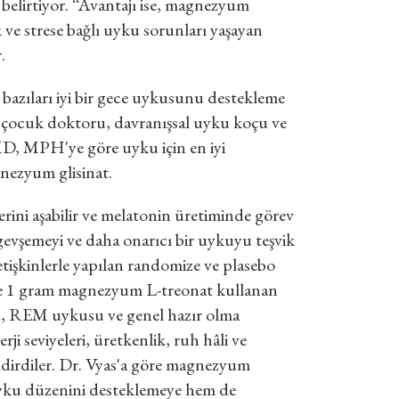
i belirtiyor. “Avantajı ise, magnezyum
 ve strese bağlı uyku sorunları yaşayan
.
azıları iyi bir gece uykusunu destekleme
lı çocuk doktoru, davranışsal uyku koçu ve
D, MPH'ye göre uyku için en iyi
ezyum glisinat.
ini aşabilir ve melatonin üretiminde görev
gevşemeyi ve daha onarıcı bir uykuyu teşvik
etişkinlerle yapılan randomize ve plasebo
de 1 gram magnezyum L-treonat kullanan
ku, REM uykusu ve genel hazır olma
rji seviyeleri, üretkenlik, ruh hâli ve
bildirdiler. Dr. Vyas'a göre magnezyum
 uyku düzenini desteklemeye hem de