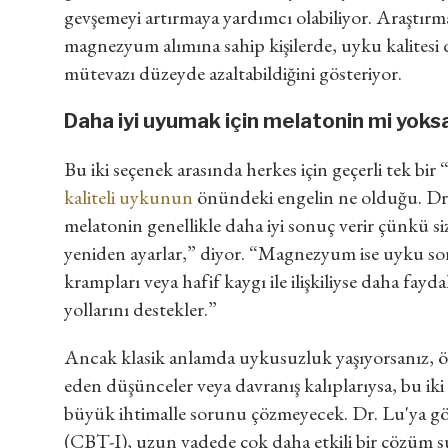
gevşemeyi artırmaya yardımcı olabiliyor. Araştırma
magnezyum alımına sahip kişilerde, uyku kalitesi 
mütevazı düzeyde azaltabildiğini gösteriyor.
Daha iyi uyumak için melatonin mi yok
Bu iki seçenek arasında herkes için geçerli tek bir 
kaliteli uykunun
önündeki engelin ne olduğu. Dr
melatonin genellikle daha iyi sonuç verir çünkü siz
yeniden ayarlar,” diyor. “Magnezyum ise uyku sorun
krampları veya hafif kaygı ile ilişkiliyse daha fay
yollarını destekler.”
Ancak klasik anlamda uykusuzluk yaşıyorsanız, ö
eden düşünceler veya davranış kalıplarıysa, bu iki 
büyük ihtimalle sorunu çözmeyecek. Dr. Lu'ya göre
(CBT-I), uzun vadede çok daha etkili bir çözüm 