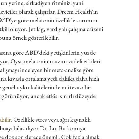
n yerine, sirkadiyen ritminizi yani
yiciler olarak çalışırlar. Dreem Health'in
, MD'ye göre melatonin özellikle sorunun
i oluyor. Jet lag, vardiyalı çalışma düzeni
una örnek gösterilebilir.
sına göre ABD'deki yetişkinlerin yüzde
yor. Oysa melatoninin uzun vadeli etkileri
alışmayı inceleyen bir meta-analize göre
na kıyasla ortalama yedi dakika daha hızlı
 genel uyku kalitelerinde mütevazı bir
bi görünüyor, ancak etkisi sınırlı düzeyde
bilir
. Özellikle stres veya ağrı kaynaklı
lmayabilir, diyor Dr. Lu. Bu konuya
ve doz son derece önemli. Çok fazla almak