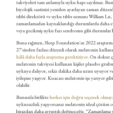
takviyeleri tam anlamıyla uyku hapı sayılmaz. Bunu
biyolojik saatinizi yeniden ayarlayan zaman düzenle
tıbbi direktörü ve uyku tıbbı uzmanı William Lu
zamanlamadan kaynaklandığı durumlarda daha etkil
veya gecikmiş uyku fazı sendromu gibi durumlar b
Buna rağmen, Sleep Foundation'ın 2022 araştırma
27'sinden fazlası düzenli olarak melatonin kullanı
hâlâ daha fazla araştırma gerektiriyor
. On dokuz ç
melatonin takviyesi kullanan kişiler plasebo grubu
uykuya dalıyor, sekiz dakika daha uzun uyuyor ve
iyileşme yaşıyor. Kısacası melatonin işe yarıyor gi
olabilir.
Bununla birlikte
herkes için doğru seçenek olmaya
uykusuzluk yaşıyorsanız melatonin ideal çözüm o
birazdan daha ayrıntılı değineceğiz. “Zamanlama 