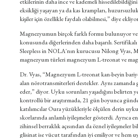
etkilerinin daha ince ve kademeli hissedilebildiğin
eksikliği yaşayan ya da kas krampları, huzursuzluk
kişiler için özellikle faydalı olabilmesi,” diye ekliyor
Magnezyumun birçok farklı formu bulunuyor ve b
konusunda diğerlerinden daha başarılı. Sertifika
Sleepless in NOLA'nın kurucusu Nilong Vyas, M
magnezyum türleri magnezyum L-treonat ve magn
Dr. Vyas, “Magnezyum L-treonat kan-beyin bariyer
alan nörotransmiterleri destekler. Aynı zamanda 
eder,” diyor. Uyku sorunları yaşadığını belirten y
kontrollü bir araştırmada, 21 gün boyunca gün
katılımcılar Oura yüzükleriyle ölçülen derin uy
skorlarında anlamlı iyileşmeler gösterdi. Ayrıca ene
zihinsel berraklık açısından da öznel iyileşmeler 
glisinat ise vücut tarafından iyi emiliyor ve hem